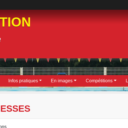
ATION
e
Infos pratiques
En images
Compétitions
L
RESSES
ions